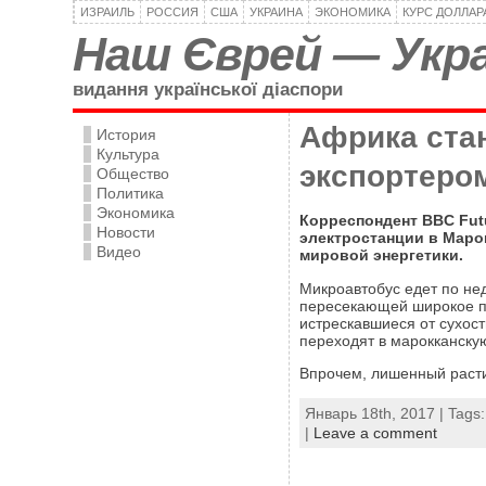
ИЗРАИЛЬ
РОССИЯ
США
УКРАИНА
ЭКОНОМИКА
КУРС ДОЛЛАР
Наш Єврей — Укра
видання української діаспори
Африка ста
История
Культура
экспортеро
Общество
Политика
Экономика
Корреспондент BBC Fut
Новости
электростанции в Маро
Видео
мировой энергетики.
Микроавтобус едет по не
пересекающей широкое п
истрескавшиеся от сухост
переходят в марокканску
Впрочем, лишенный расти
Январь 18th, 2017 | Tags
|
Leave a comment