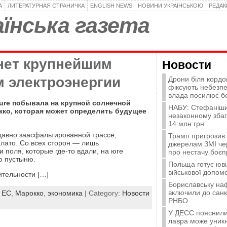
А
ЛИТЕРАТУРНАЯ СТРАНИЧКА
ENGLISH NEWS
НОВИНИ УКРАЇНСЬКОЮ
РЕДА
їнська газета
нет крупнейшим
Новости
м электроэнергии
Дрони біля кордо
фіксують небезпе
влада посилює б
ure побывала на крупной солнечной
НАБУ: Стефаніши
кко, которая может определить будущее
незаконному зба
14 млн грн
давно заасфальтированной трассе,
Трамп пригрозив
лато. Со всех сторон — лишь
джерелам ЗМІ че
и поля, которые где-то вдали, на юге
про нестачу боєп
ю пустыню.
Польща готує юві
військової допомо
тельности […]
Бориславську на
включили до санк
:
ЕС
,
Марокко
,
экономика
| Category:
Новости
РНБО
У ДЕСС пояснили,
лавра може уникн