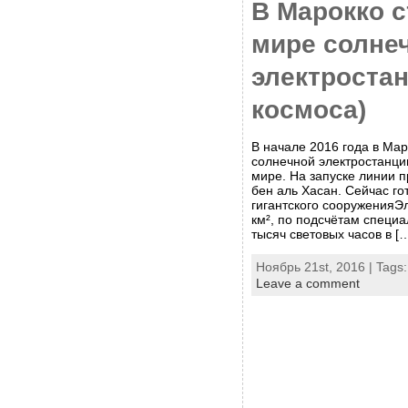
В Марокко 
мире солне
электростан
космоса)
В начале 2016 года в Ма
солнечной электростанции
мире. На запуске линии 
бен аль Хасан. Сейчас гот
гигантского сооруженияЭ
км², по подсчётам специа
тысяч световых часов в [
Ноябрь 21st, 2016 | Tags
Leave a comment