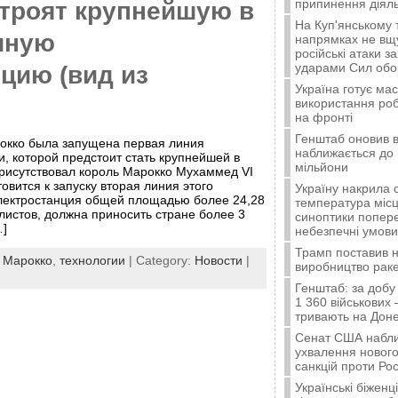
припинення діяль
строят крупнейшую в
На Куп'янському
чную
напрямках не вщу
російські атаки з
ударами Сил об
цию (вид из
Україна готує ма
використання ро
на фронті
Генштаб оновив в
рокко была запущена первая линия
наближається до 
, которой предстоит стать крупнейшей в
мільйони
присутствовал король Марокко Мухаммед VI
овится к запуску вторая линия этого
Україну накрила 
лектростанция общей площадью более 24,28
температура місц
листов, должна приносить стране более 3
синоптики попер
…]
небезпечні умови
Трамп поставив н
:
Марокко
,
технологии
| Category:
Новости
|
виробництво ракет
Генштаб: за добу
1 360 військових 
тривають на Доне
Сенат США набли
ухвалення нового
санкцій проти Рос
Українські біжен