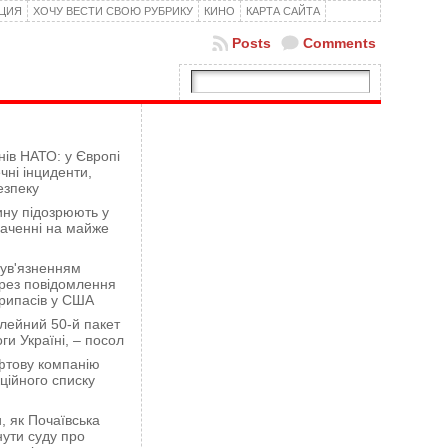
КЦИЯ
ХОЧУ ВЕСТИ СВОЮ РУБРИКУ
КИНО
КАРТА САЙТА
Posts
Comments
нів НАТО: у Європі
чні інциденти,
езпеку
ну підозрюють у
гаченні на майже
 ув'язненням
рез повідомлення
рипасів у США
лейний 50-й пакет
ги Україні, – посол
фтову компанію
ційного списку
 як Почаївська
ути суду про