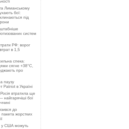
ності
 та Лиманському
хають бої:
ахлинаються під
орони
сштабніше
ботизованих систем
трати РФ: ворог
втрат в 1,5
сильна спека:
ями сягне +38°C,
еджають про
а паузу
 Patriot в Україні
 Росія втратила ще
— найгарячіші бої
ччині
зився до
 пакета жорстких
ії
ці у США можуть