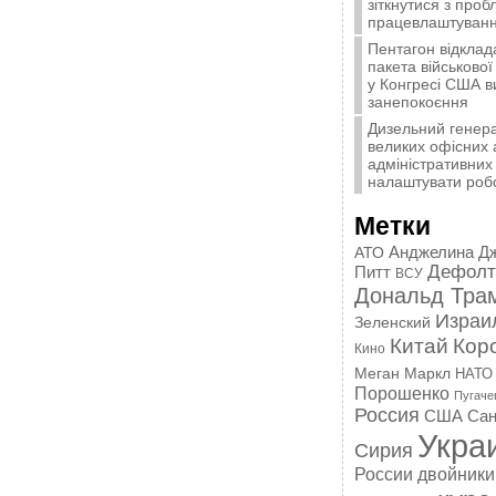
зіткнутися з про
працевлаштуванн
Пентагон відклад
пакета військової
у Конгресі США 
занепокоєння
Дизельний генера
великих офісних 
адміністративних 
налаштувати роб
Метки
Анджелина Д
АТО
Дефолт
Питт
ВСУ
Дональд Тра
Израи
Зеленский
Китай
Кор
Кино
Меган Маркл
НАТО
Порошенко
Пугаче
Россия
США
Сан
Укра
Сирия
России
двойники