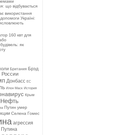
блемами
я: що відбувається
ає використання
 допомоги Україні:
висловлюють
тор 160 квт для
або
будівель: як
оту
жоли
Брэд
Британия
 России
мп
Донбасс
ЕС
ль
Илон Маск
История
онавирус
Крым
Нефть
Путин умер
ва
кции
Селена Гомес
ина
агрессия
 Путина