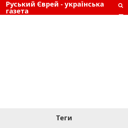
Руський Єврей - українська
газета
Теги