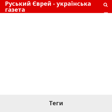
Руський Єврей - українська
газета
Теги