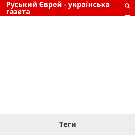
Руський Єврей - українська
газета
Теги