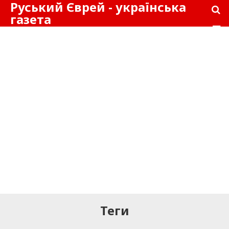
Руський Єврей - українська
газета
Теги