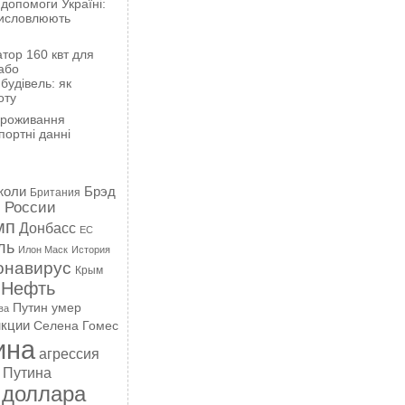
 допомоги Україні:
висловлюють
тор 160 квт для
або
будівель: як
оту
проживання
портні данні
жоли
Брэд
Британия
 России
мп
Донбасс
ЕС
ль
Илон Маск
История
онавирус
Крым
Нефть
Путин умер
ва
кции
Селена Гомес
ина
агрессия
 Путина
 доллара