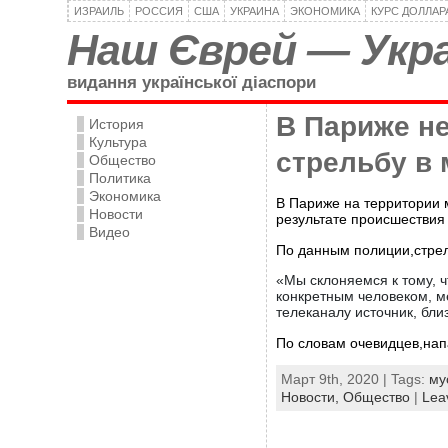
ИЗРАИЛЬ
РОССИЯ
США
УКРАИНА
ЭКОНОМИКА
КУРС ДОЛЛАР
Наш Єврей — Укра
видання української діаспори
В Париже н
История
Культура
стрельбу в 
Общество
Политика
Экономика
В Париже на территории 
Новости
результате происшествия
Видео
По данным полиции,стрел
«Мы склоняемся к тому, ч
конкретным человеком, м
телеканалу источник, бли
По словам очевидцев,на
Март 9th, 2020 | Tags:
му
Новости,
Общество
|
Lea