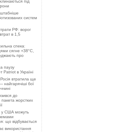
ахлинаються під
орони
сштабніше
ботизованих систем
трати РФ: ворог
втрат в 1,5
сильна спека:
ями сягне +38°C,
еджають про
а паузу
 Patriot в Україні
 Росія втратила ще
— найгарячіші бої
ччині
зився до
 пакета жорстких
ії
ці у США можуть
блемами
я: що відбувається
ає використання