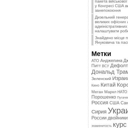
пакета військової
у Конгресі США 
занепокоєння
Дизельний генера
великих офісних 
адміністративних 
налаштувати роб
Знайдено місце 
Януковича та пас
Метки
Анджелина Д
АТО
Дефолт
Питт
ВСУ
Дональд Тра
Израи
Зеленский
Китай
Кор
Кино
Меган Маркл
НАТО
Порошенко
Пугаче
Россия
США
Сан
Укра
Сирия
России
двойники
курс
знаменитость