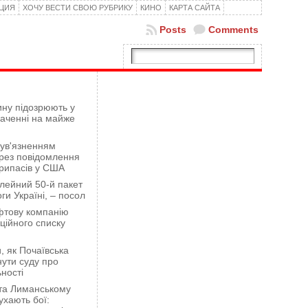
КЦИЯ
ХОЧУ ВЕСТИ СВОЮ РУБРИКУ
КИНО
КАРТА САЙТА
Posts
Comments
ну підозрюють у
гаченні на майже
 ув'язненням
рез повідомлення
рипасів у США
лейний 50-й пакет
ги Україні, – посол
фтову компанію
ційного списку
 як Почаївська
ути суду про
ності
 та Лиманському
хають бої: