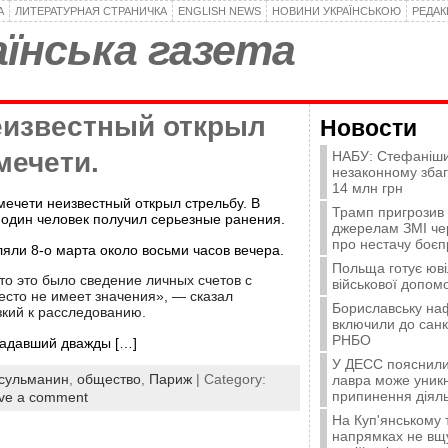
А
ЛИТЕРАТУРНАЯ СТРАНИЧКА
ENGLISH NEWS
НОВИНИ УКРАЇНСЬКОЮ
РЕДА
їнська газета
еизвестный открыл
Новости
мечети.
НАБУ: Стефаніши
незаконному зба
14 млн грн
мечети неизвестный открыл стрельбу. В
Трамп пригрозив
 один человек получил серьезные ранения.
джерелам ЗМІ че
про нестачу боєп
яли 8-о марта около восьми часов вечера.
Польща готує юві
то это было сведение личных счетов с
військової допомо
есто не имеет значения», — сказал
Бориславську на
зкий к расследованию.
включили до санк
РНБО
падавший дважды […]
У ДЕСС пояснили,
сульманин
,
общество
,
Париж
| Category:
лавра може уникн
припинення діяль
ve a comment
На Куп'янському
напрямках не вщу