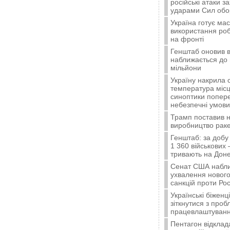
російські атаки з
ударами Сил об
Україна готує ма
використання ро
на фронті
Генштаб оновив в
наближається до 
мільйони
Україну накрила 
температура місц
синоптики попер
небезпечні умови
Трамп поставив н
виробництво ракет
Генштаб: за добу
1 360 військових 
тривають на Доне
Сенат США набли
ухвалення нового
санкцій проти Рос
Українські біжен
зіткнутися з про
працевлаштуванн
Пентагон відклад