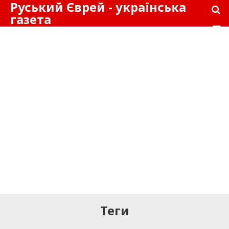
Руський Єврей - українська
газета
Теги