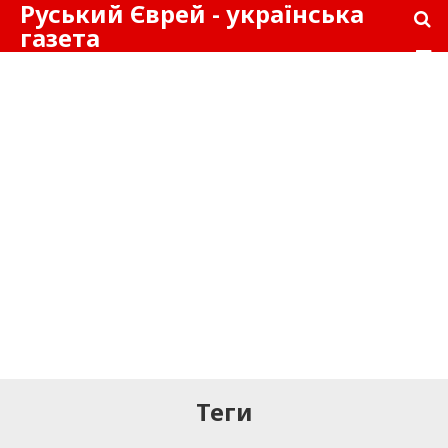
Руський Єврей - українська
газета
Теги