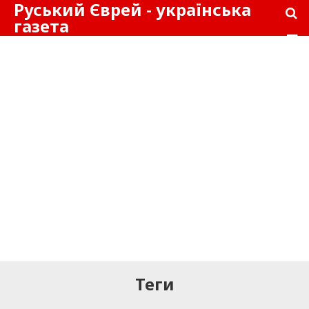
Руський Єврей - українська
газета
Теги