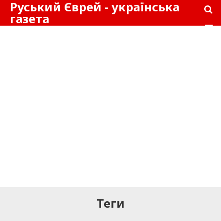
Руський Єврей - українська
газета
Теги