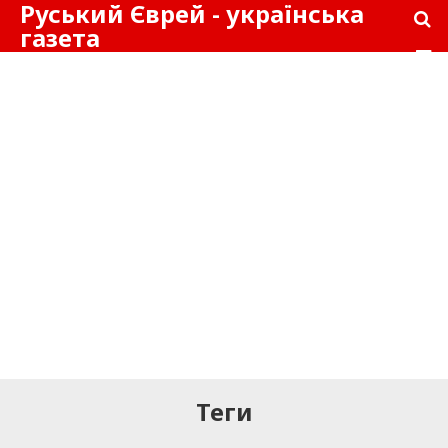
Руський Єврей - українська
газета
Теги