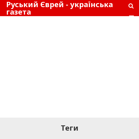
Руський Єврей - українська
газета
Теги