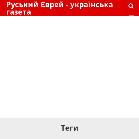
Руський Єврей - українська
газета
Теги