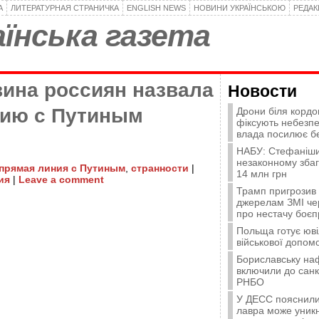
А
ЛИТЕРАТУРНАЯ СТРАНИЧКА
ENGLISH NEWS
НОВИНИ УКРАЇНСЬКОЮ
РЕДА
їнська газета
вина россиян назвала
Новости
ию с Путиным
Дрони біля кордо
фіксують небезпе
влада посилює б
НАБУ: Стефаніши
незаконному зба
прямая линия с Путиным
,
странности
|
14 млн грн
ия
|
Leave a comment
Трамп пригрозив
джерелам ЗМІ че
про нестачу боєп
Польща готує юві
військової допомо
Бориславську на
включили до санк
РНБО
У ДЕСС пояснили,
лавра може уникн