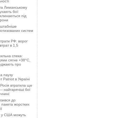
ності
 та Лиманському
хають бої:
ахлинаються під
орони
сштабніше
ботизованих систем
трати РФ: ворог
втрат в 1,5
сильна спека:
ями сягне +38°C,
еджають про
а паузу
 Patriot в Україні
 Росія втратила ще
— найгарячіші бої
ччині
зився до
 пакета жорстких
ії
ці у США можуть