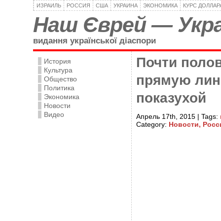
ИЗРАИЛЬ
РОССИЯ
США
УКРАИНА
ЭКОНОМИКА
КУРС ДОЛЛАР
Наш Єврей — Укра
видання української діаспори
Почти поло
История
Культура
прямую лин
Общество
Политика
показухой
Экономика
Новости
Видео
Апрель 17th, 2015 | Tags:
Category:
Новости,
Росс