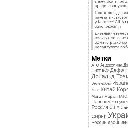
зіткнутися з про
працевлаштуванн
Пентагон відклад
пакета військової
у Конгресі США 
занепокоєння
Дизельний генера
великих офісних 
адміністративних 
налаштувати роб
Метки
Анджелина Д
АТО
Дефолт
Питт
ВСУ
Дональд Тра
Израи
Зеленский
Китай
Кор
Кино
Меган Маркл
НАТО
Порошенко
Пугаче
Россия
США
Сан
Укра
Сирия
России
двойники