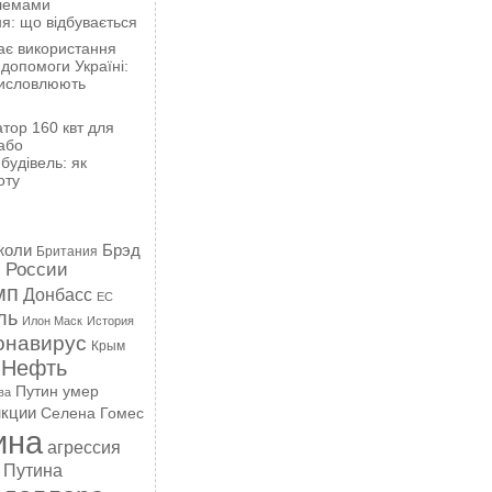
блемами
я: що відбувається
ає використання
 допомоги Україні:
висловлюють
тор 160 квт для
або
будівель: як
оту
жоли
Брэд
Британия
 России
мп
Донбасс
ЕС
ль
Илон Маск
История
онавирус
Крым
Нефть
Путин умер
ва
кции
Селена Гомес
ина
агрессия
 Путина