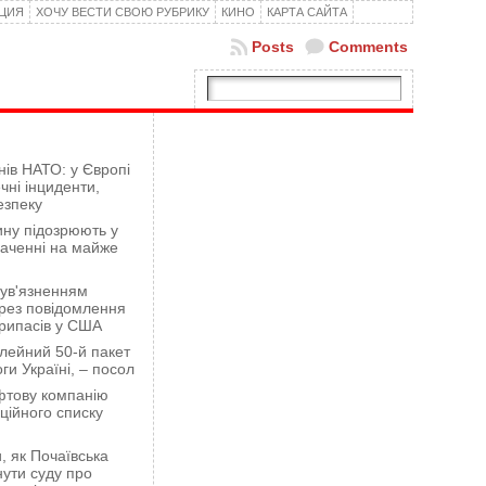
КЦИЯ
ХОЧУ ВЕСТИ СВОЮ РУБРИКУ
КИНО
КАРТА САЙТА
Posts
Comments
нів НАТО: у Європі
чні інциденти,
езпеку
ну підозрюють у
гаченні на майже
 ув'язненням
рез повідомлення
рипасів у США
лейний 50-й пакет
ги Україні, – посол
фтову компанію
ційного списку
 як Почаївська
ути суду про