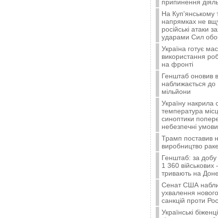
припинення діяль
На Куп'янському
напрямках не вщу
російські атаки з
ударами Сил об
Україна готує ма
використання ро
на фронті
Генштаб оновив в
наближається до 
мільйони
Україну накрила 
температура місц
синоптики попер
небезпечні умови
Трамп поставив н
виробництво ракет
Генштаб: за добу
1 360 військових 
тривають на Доне
Сенат США набли
ухвалення нового
санкцій проти Рос
Українські біжен