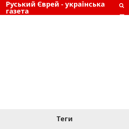
Руський Єврей - українська
газета
Теги