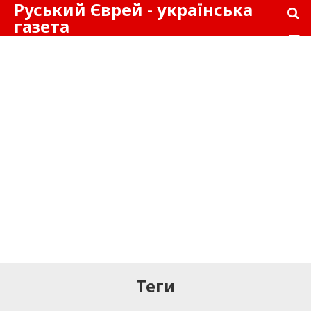
Руський Єврей - українська
газета
Теги