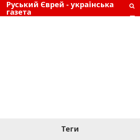
Руський Єврей - українська
газета
Теги