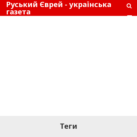
Руський Єврей - українська
газета
Теги