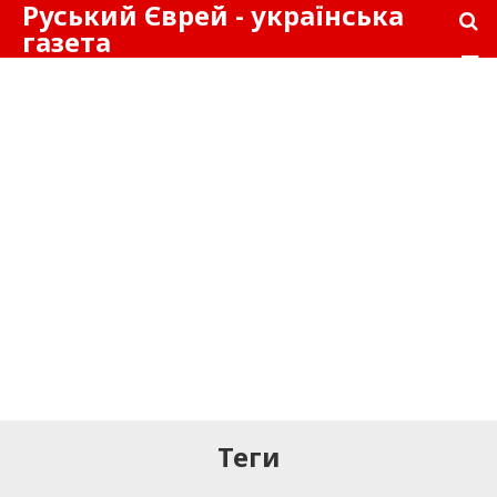
Руський Єврей - українська
газета
Теги