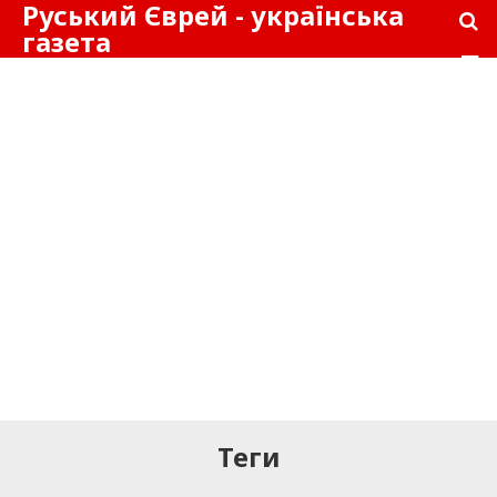
Руський Єврей - українська
газета
Теги