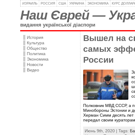
ИЗРАИЛЬ
РОССИЯ
США
УКРАИНА
ЭКОНОМИКА
КУРС ДОЛЛАР
Наш Єврей — Укра
видання української діаспори
Вышел на с
История
Культура
самых эфф
Общество
Политика
России
Экономика
Новости
Видео
З
к
с
ш
с
с
Полковник МВД СССР, а п
Минобороны Эстонии и д
Херман Симм десять лет 
передал своим кураторам
Июнь 9th, 2020 | Tags:
Ба