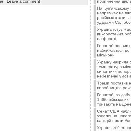
припинення діяль
ия
|
Leave a comment
На Куп'янському
напрямках не вщу
російські атаки з
ударами Сил об
Україна готує ма
використання ро
на фронті
Генштаб оновив в
наближається до 
мільйони
Україну накрила 
температура місц
синоптики попер
небезпечні умови
Трамп поставив н
виробництво ракет
Генштаб: за добу
1 360 військових 
тривають на Доне
Сенат США набли
ухвалення нового
санкцій проти Рос
Українські біжен