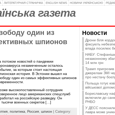
А
ЛИТЕРАТУРНАЯ СТРАНИЧКА
ENGLISH NEWS
НОВИНИ УКРАЇНСЬКОЮ
РЕДА
їнська газета
вободу один из
Новости
ективных шпионов
Дрони біля кордо
фіксують небезпе
влада посилює б
НАБУ: Стефаніши
незаконному зба
а потоком новостей о пандемии
14 млн грн
оронавируса незамеченным осталось
Трамп пригрозив
обытие, за которым стоит настоящая
джерелам ЗМІ че
пионская история. В Эстонии вышел на
про нестачу боєп
вободу один из самых эффективных шпионов
овременности.
Польща готує юві
військової допомо
озже высокопоставленный сотрудник
Бориславську на
оверенное лицо американских спецслужб
включили до санк
работал на российскую разведку. Он
РНБО
 тысячи военных секретов […]
У ДЕСС пояснили,
лтия
,
политика
,
Россия
,
шпион
| Category:
лавра може уникн