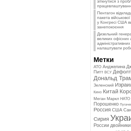
зіткнутися з про
працевлаштуванн
Пентагон відклад
пакета військової
у Конгресі США 
занепокоєння
Дизельний генера
великих офісних 
адміністративних 
налаштувати роб
Метки
Анджелина Д
АТО
Дефолт
Питт
ВСУ
Дональд Тра
Израи
Зеленский
Китай
Кор
Кино
Меган Маркл
НАТО
Порошенко
Пугаче
Россия
США
Сан
Укра
Сирия
России
двойники