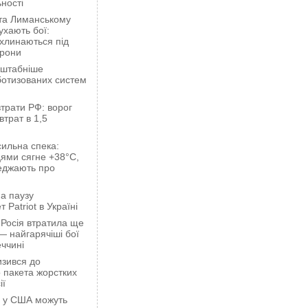
ності
 та Лиманському
хають бої:
ахлинаються під
орони
сштабніше
ботизованих систем
трати РФ: ворог
втрат в 1,5
сильна спека:
ями сягне +38°C,
еджають про
а паузу
 Patriot в Україні
 Росія втратила ще
— найгарячіші бої
ччині
зився до
 пакета жорстких
ії
ці у США можуть