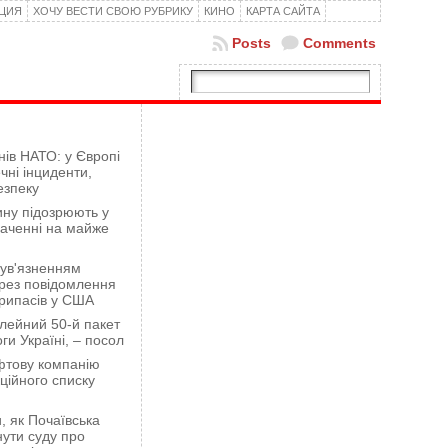
КЦИЯ
ХОЧУ ВЕСТИ СВОЮ РУБРИКУ
КИНО
КАРТА САЙТА
Posts
Comments
нів НАТО: у Європі
чні інциденти,
езпеку
ну підозрюють у
гаченні на майже
 ув'язненням
рез повідомлення
рипасів у США
лейний 50-й пакет
ги Україні, – посол
фтову компанію
ційного списку
 як Почаївська
ути суду про