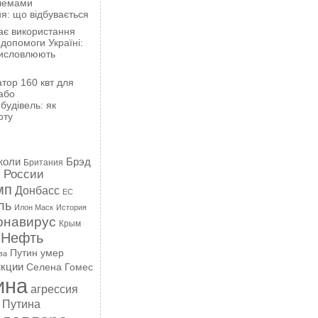
блемами
я: що відбувається
ає використання
 допомоги Україні:
висловлюють
тор 160 квт для
або
будівель: як
оту
жоли
Брэд
Британия
 России
мп
Донбасс
ЕС
ль
Илон Маск
История
онавирус
Крым
Нефть
Путин умер
ва
кции
Селена Гомес
ина
агрессия
 Путина