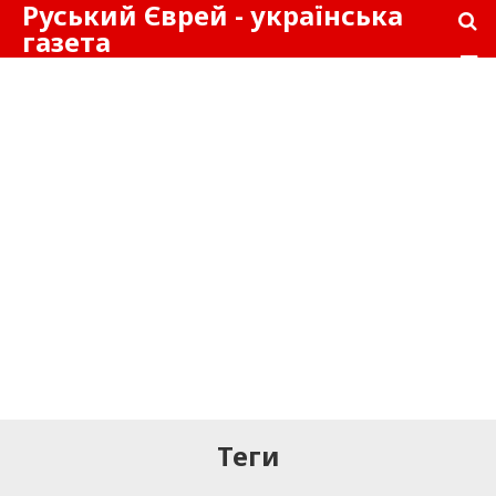
Руський Єврей - українська
газета
Теги