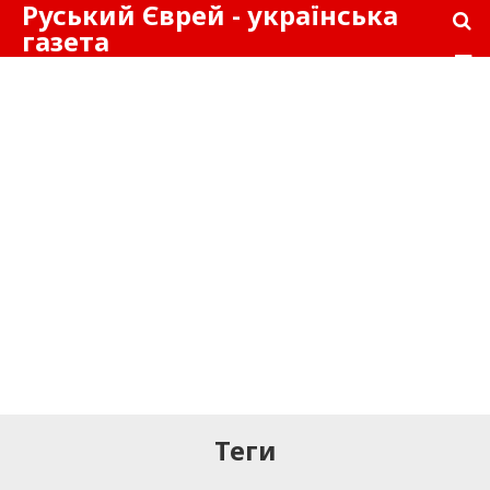
Руський Єврей - українська
газета
Теги