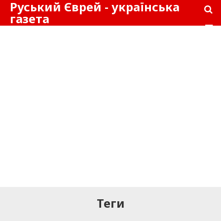
Руський Єврей - українська
газета
Теги