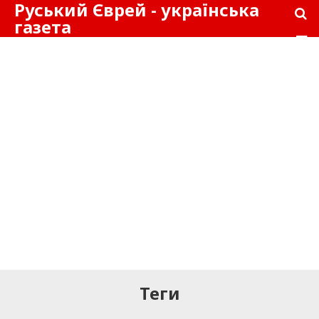
Руський Єврей - українська
газета
Теги