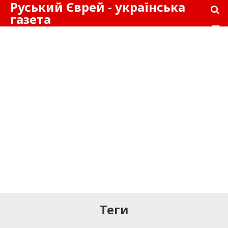
Руський Єврей - українська
газета
Теги