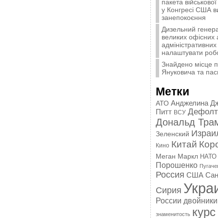
пакета військової
у Конгресі США 
занепокоєння
Дизельний генера
великих офісних 
адміністративних 
налаштувати роб
Знайдено місце 
Януковича та пас
Метки
Анджелина Д
АТО
Дефолт
Питт
ВСУ
Дональд Тра
Израи
Зеленский
Китай
Кор
Кино
Меган Маркл
НАТО
Порошенко
Пугаче
Россия
США
Сан
Укра
Сирия
России
двойники
курс
знаменитость