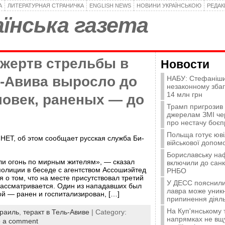
А
ЛИТЕРАТУРНАЯ СТРАНИЧКА
ENGLISH NEWS
НОВИНИ УКРАЇНСЬКОЮ
РЕДА
їнська газета
 жертв стрельбы в
Новости
ь-Авива выросло до
НАБУ: Стефаніши
незаконному зба
14 млн грн
ловек, раненых — до
Трамп пригрозив
джерелам ЗМІ че
про нестачу боєп
Польща готує юві
НЕТ, об этом сообщает русская служба Би-
військової допомо
Бориславську на
ли огонь по мирным жителям», — сказал
включили до санк
полиции в беседе с агентством Ассошиэйтед
РНБО
я о том, что на месте присутствовал третий
У ДЕСС пояснили,
ассматривается. Один из нападавших был
лавра може уникн
ой — ранен и госпитализирован, […]
припинення діяль
На Куп'янському
раиль
,
теракт в Тель-Авиве
| Category:
напрямках не вщу
 a comment