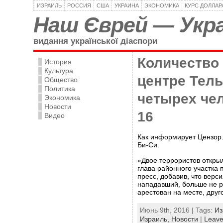
ИЗРАИЛЬ
РОССИЯ
США
УКРАИНА
ЭКОНОМИКА
КУРС ДОЛЛАР
Наш Єврей — Укра
видання української діаспори
Количество
История
Культура
центре Тел
Общество
Политика
четырех че
Экономика
Новости
16
Видео
Как информирует Цензор.
Би-Си.
«Двое террористов откры
глава районного участка 
пресс, добавив, что верси
нападавший, больше не р
арестован на месте, друг
Июнь 9th, 2016 | Tags:
Из
Израиль,
Новости
|
Leave