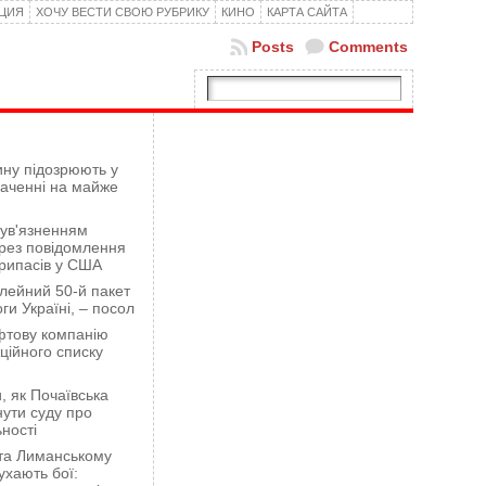
КЦИЯ
ХОЧУ ВЕСТИ СВОЮ РУБРИКУ
КИНО
КАРТА САЙТА
Posts
Comments
ну підозрюють у
гаченні на майже
 ув'язненням
рез повідомлення
рипасів у США
лейний 50-й пакет
ги Україні, – посол
фтову компанію
ційного списку
 як Почаївська
ути суду про
ності
 та Лиманському
хають бої: