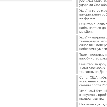
російські атаки з
ударами Сил об
Україна готує ма
використання ро
на фронті
Генштаб оновив в
наближається до 
мільйони
Україну накрила 
температура місц
синоптики попер
небезпечні умови
Трамп поставив н
виробництво ракет
Генштаб: за добу
1 360 військових 
тривають на Доне
Сенат США набли
ухвалення нового
санкцій проти Рос
Українські біжен
зіткнутися з про
працевлаштуванн
Пентагон відклад