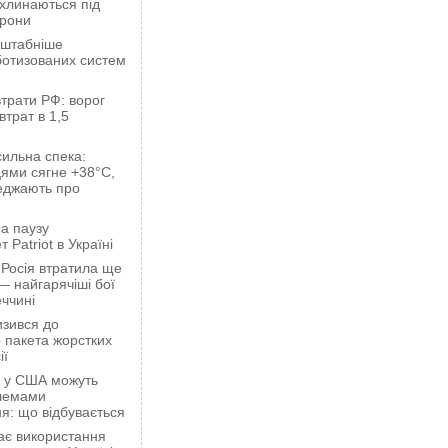
ахлинаються під
орони
сштабніше
ботизованих систем
трати РФ: ворог
втрат в 1,5
сильна спека:
ями сягне +38°C,
еджають про
а паузу
 Patriot в Україні
 Росія втратила ще
— найгарячіші бої
ччині
зився до
 пакета жорстких
ії
ці у США можуть
блемами
я: що відбувається
ає використання