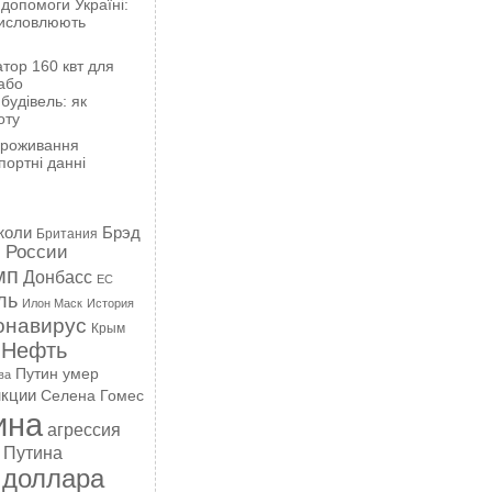
 допомоги Україні:
висловлюють
тор 160 квт для
або
будівель: як
оту
проживання
портні данні
жоли
Брэд
Британия
 России
мп
Донбасс
ЕС
ль
Илон Маск
История
онавирус
Крым
Нефть
Путин умер
ва
кции
Селена Гомес
ина
агрессия
 Путина
 доллара