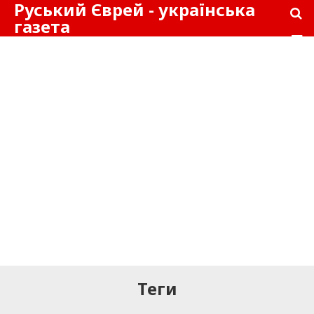
Руський Єврей - українська
газета
Теги