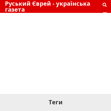
Руський Єврей - українська
газета
Теги