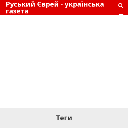
Руський Єврей - українська
газета
Теги