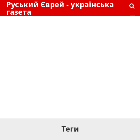
Руський Єврей - українська
газета
Теги