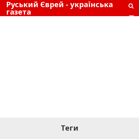
Руський Єврей - українська
газета
Теги