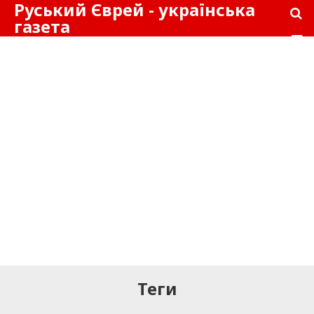
Руський Єврей - українська
газета
Теги