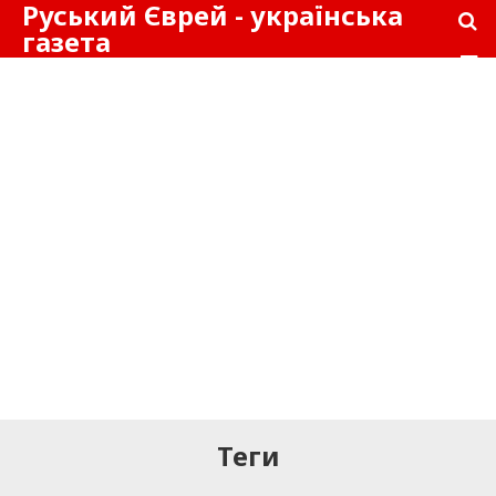
Руський Єврей - українська
газета
Теги