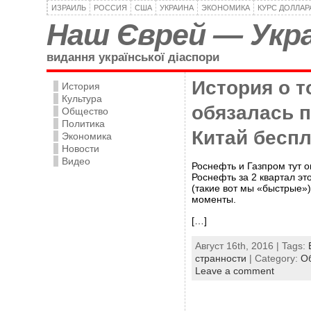
ИЗРАИЛЬ
РОССИЯ
США
УКРАИНА
ЭКОНОМИКА
КУРС ДОЛЛАР
Наш Єврей — Укра
видання української діаспори
История о т
История
Культура
обязалась 
Общество
Политика
Китай беспл
Экономика
Новости
Видео
Роснефть и Газпром тут 
Роснефть за 2 квартал это
(такие вот мы «быстрые»
моменты.
[…]
Август 16th, 2016 | Tags:
странности
| Category:
О
Leave a comment