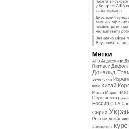
пакета військової
у Конгресі США 
занепокоєння
Дизельний генера
великих офісних 
адміністративних 
налаштувати роб
Знайдено місце 
Януковича та пас
Метки
Анджелина Д
АТО
Дефолт
Питт
ВСУ
Дональд Тра
Израи
Зеленский
Китай
Кор
Кино
Меган Маркл
НАТО
Порошенко
Пугаче
Россия
США
Сан
Укра
Сирия
России
двойники
курс
знаменитость