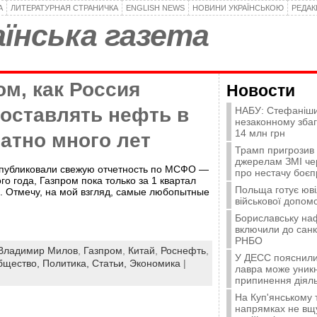
А
ЛИТЕРАТУРНАЯ СТРАНИЧКА
ENGLISH NEWS
НОВИНИ УКРАЇНСЬКОЮ
РЕДА
їнська газета
ом, как Россия
Новости
поставлять нефть в
НАБУ: Стефаніши
незаконному зба
14 млн грн
атно много лет
Трамп пригрозив
джерелам ЗМІ че
опубликовали свежую отчетность по МСФО —
про нестачу боєп
го года, Газпром пока только за 1 квартал
Польща готує юві
). Отмечу, на мой взгляд, самые любопытные
військової допомо
Бориславську на
включили до санк
РНБО
Владимир Милов
,
Газпром
,
Китай
,
Роснефть
,
У ДЕСС пояснили,
бщество,
Политика,
Статьи,
Экономика
|
лавра може уникн
припинення діяль
На Куп'янському
напрямках не вщу