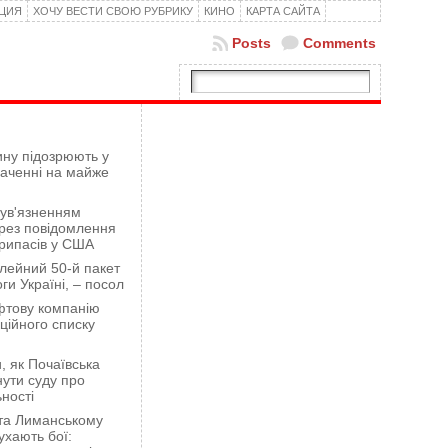
КЦИЯ
ХОЧУ ВЕСТИ СВОЮ РУБРИКУ
КИНО
КАРТА САЙТА
Posts
Comments
ну підозрюють у
гаченні на майже
 ув'язненням
рез повідомлення
рипасів у США
лейний 50-й пакет
ги Україні, – посол
фтову компанію
ційного списку
 як Почаївська
ути суду про
ності
 та Лиманському
хають бої: