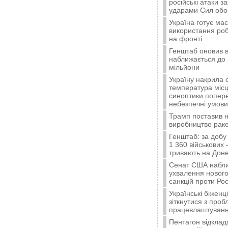
російські атаки з
ударами Сил об
Україна готує ма
використання ро
на фронті
Генштаб оновив в
наближається до 
мільйони
Україну накрила 
температура місц
синоптики попер
небезпечні умови
Трамп поставив н
виробництво ракет
Генштаб: за добу
1 360 військових 
тривають на Доне
Сенат США набли
ухвалення нового
санкцій проти Рос
Українські біжен
зіткнутися з про
працевлаштуванн
Пентагон відклад