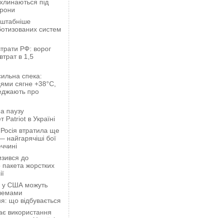
ахлинаються під
орони
сштабніше
ботизованих систем
трати РФ: ворог
втрат в 1,5
сильна спека:
ями сягне +38°C,
еджають про
а паузу
 Patriot в Україні
 Росія втратила ще
— найгарячіші бої
ччині
зився до
 пакета жорстких
ії
ці у США можуть
блемами
я: що відбувається
ає використання