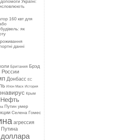
 допомоги Україні:
висловлюють
тор 160 квт для
або
будівель: як
оту
проживання
портні данні
жоли
Брэд
Британия
 России
мп
Донбасс
ЕС
ль
Илон Маск
История
онавирус
Крым
Нефть
Путин умер
ва
кции
Селена Гомес
ина
агрессия
 Путина
 доллара