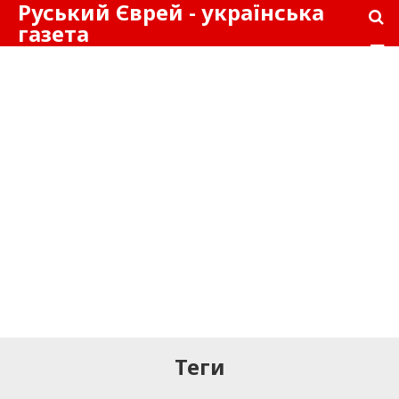
Руський Єврей - українська
газета
Теги