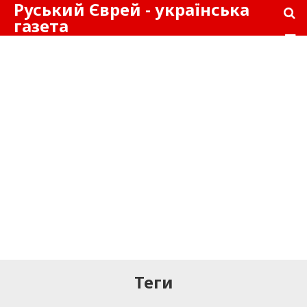
Руський Єврей - українська
газета
Теги