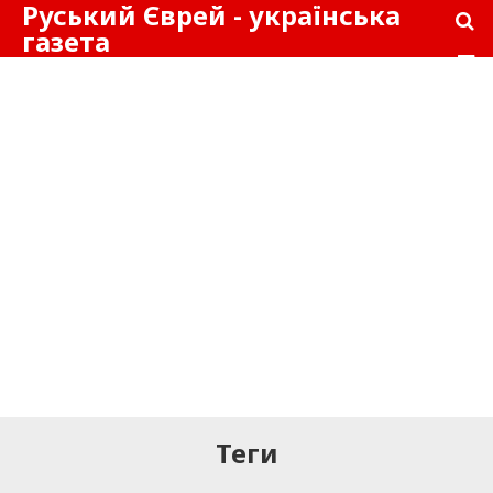
Руський Єврей - українська
газета
Теги