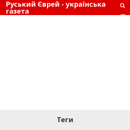
Руський Єврей - українська
газета
Теги