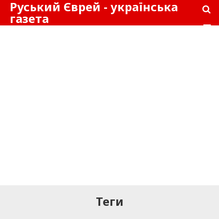
Руський Єврей - українська
газета
Теги