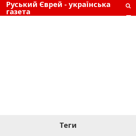
Руський Єврей - українська
газета
Теги