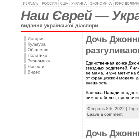
ИЗРАИЛЬ
РОССИЯ
США
УКРАИНА
ЭКОНОМИКА
КУРС ДОЛЛАР
Наш Єврей — Укра
видання української діаспори
Дочь Джонн
История
Культура
разгуливаю
Общество
Политика
Экономика
Единственная дочка Джон
Новости
звездных родителей. Лил
Видео
ее мама, и уже метит на 
от французской модели д
внешность.
Ванесса Паради неоднокр
нижнего белья, предпочит
Февраль 8th, 2022 | Tags
Leave a comment
Дочь Джонн