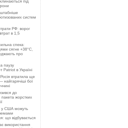
ахлинаються під
орони
сштабніше
ботизованих систем
трати РФ: ворог
втрат в 1,5
сильна спека:
ями сягне +38°C,
еджають про
а паузу
 Patriot в Україні
 Росія втратила ще
— найгарячіші бої
ччині
зився до
 пакета жорстких
ії
ці у США можуть
блемами
я: що відбувається
ає використання