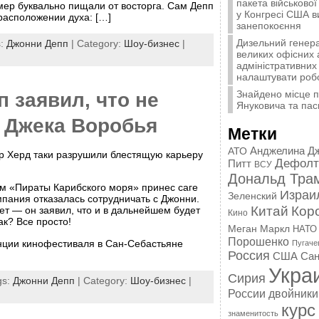
пакета військової
мер буквально пищали от восторга. Сам Депп
у Конгресі США 
расположении духа: […]
занепокоєння
Дизельний генера
s:
Джонни Депп
| Category:
Шоу-бизнес
|
великих офісних 
адміністративних 
налаштувати роб
Знайдено місце 
 заявил, что не
Януковича та пас
ь Джека Воробья
Метки
Анджелина Д
АТО
р Херд таки разрушили блестящую карьеру
Дефолт
Питт
ВСУ
Дональд Тра
ьм «Пираты Карибского моря» принес саге
Израи
Зеленский
пания отказалась сотрудничать с Джонни.
Китай
Кор
ет — он заявил, что и в дальнейшем будет
Кино
ак? Все просто!
Меган Маркл
НАТО
Порошенко
нции кинофестиваля в Сан-Себастьяне
Пугаче
Россия
США
Сан
Укра
Сирия
gs:
Джонни Депп
| Category:
Шоу-бизнес
|
России
двойники
курс
знаменитость