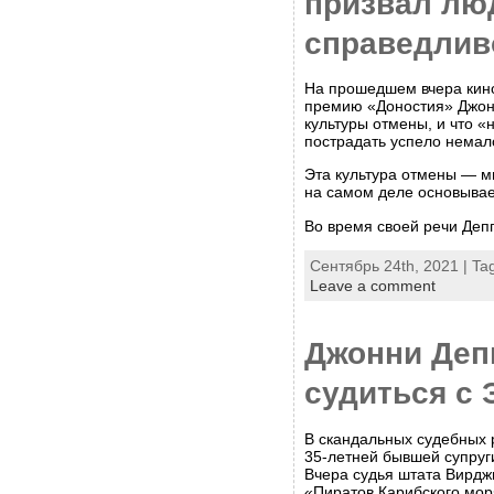
призвал лю
справедлив
На прошедшем вчера кин
премию «Доностия» Джонн
культуры отмены, и что «
пострадать успело немал
Эта культура отмены — м
на самом деле основывае
Во время своей речи Депп
Сентябрь 24th, 2021 | Ta
Leave a comment
Джонни Деп
судиться с
В скандальных судебных 
35-летней бывшей супруги
Вчера судья штата Вирд
«Пиратов Карибского мор