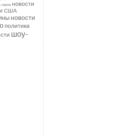
новости
а
наука
ти США
новости
ины
о
политика
шоу-
ости