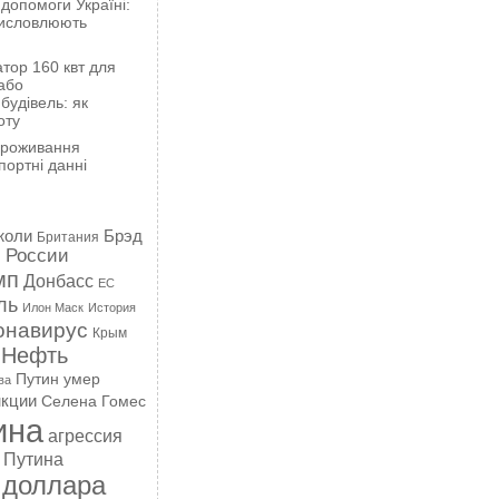
 допомоги Україні:
висловлюють
тор 160 квт для
або
будівель: як
оту
проживання
портні данні
жоли
Брэд
Британия
 России
мп
Донбасс
ЕС
ль
Илон Маск
История
онавирус
Крым
Нефть
Путин умер
ва
кции
Селена Гомес
ина
агрессия
 Путина
 доллара