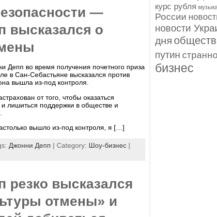
курс рубля
музык
безопасности —
России
новос
п высказался о
новости Укра
обществ
дня
тмены
путин
странн
бизнес
ни Депп во время получения почетного приза
ле в Сан-Себастьяне высказался против
 она вышла из-под контроля.
астрахован от того, чтобы оказаться
и лишиться поддержки в обществе и
.
настолько вышло из-под контроля, я […]
gs:
Джонни Депп
| Category:
Шоу-бизнес
|
п резко высказался
льтуры отмены» и