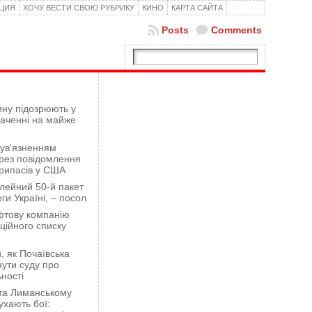
КЦИЯ
ХОЧУ ВЕСТИ СВОЮ РУБРИКУ
КИНО
КАРТА САЙТА
Posts
Comments
ну підозрюють у
гаченні на майже
 ув'язненням
рез повідомлення
рипасів у США
лейний 50-й пакет
ги Україні, – посол
фтову компанію
ційного списку
 як Почаївська
ути суду про
ності
 та Лиманському
хають бої: