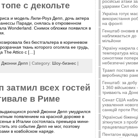
російські атаки з
топе с декольте
ударами Сил об
Україна готує ма
риса и модель Лили-Роуз Депп, дочь актера
використання ро
анессы Паради, снялась в откровенном
на фронті
ала Wonderland. Снимок обложки появился в
Генштаб оновив в
ия.
наближається до 
мільйони
озировала без бюстгальтера в коричневом
розрачная ткань которого оголяла ее грудь,
Україну накрила 
 The Attico с […]
температура місц
синоптики попер
небезпечні умови
:
Джонни Депп
| Category:
Шоу-бизнес
|
Трамп поставив н
виробництво ракет
Генштаб: за добу
 затмил всех гостей
1 360 військових 
тривають на Доне
тивале в Риме
Сенат США набли
ухвалення нового
санкцій проти Рос
выдающихся ролей Джонни Депп умудрился
ектным появлением на красной дорожке в
Українські біжен
сенье в Италии состоялась премьера мини-
зіткнутися з про
тить это событие Депп не мог, поэтому
працевлаштуванн
ами в ковбойском наряде.
Пентагон відклад