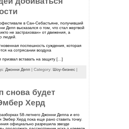
дей добиваться
ости
офестивале в Сан-Себастьяне, получивший
и Депп высказался о том, что стал жертвой
никто не застрахован» от движения, а
о людей.
гновенная поспешность суждения, которая
тся на сотрясании воздуха
 призвал вставать на защиту […]
gs:
Джонни Депп
| Category:
Шоу-бизнес
|
п снова будет
 Эмбер Херд
разборках 58-летнего Джонни Деппа и его
 Эмбер Херд пока еще рано ставить точку.
жиния официально разрешила звезде
я» продолжить рассмотрение иска о клевете