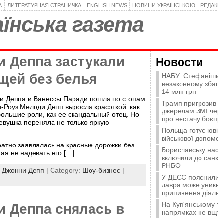
А
ЛИТЕРАТУРНАЯ СТРАНИЧКА
ENGLISH NEWS
НОВИНИ УКРАЇНСЬКОЮ
РЕДА
їнська газета
и Деппа застукали
Новости
щей без белья
НАБУ: Стефаніши
незаконному зба
14 млн грн
и Деппа и Ванессы Паради пошла по стопам
Трамп пригрозив
и-Роуз Мелоди Депп выросла красоткой, как
джерелам ЗМІ че
большие роли, как ее скандальный отец. Но
про нестачу боєп
евушка переняла не только яркую
Польща готує юві
військової допомо
атно заявлялась на красные дорожки без
Бориславську на
ая не надевать его […]
включили до санк
РНБО
:
Джонни Депп
| Category:
Шоу-бизнес
|
У ДЕСС пояснили,
лавра може уникн
припинення діяль
На Куп'янському
и Деппа снялась в
напрямках не вщу