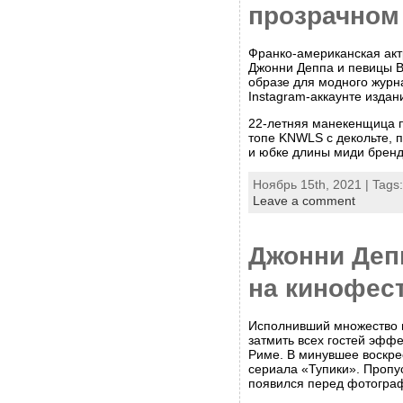
прозрачном 
Франко-американская акт
Джонни Деппа и певицы В
образе для модного журн
Instagram-аккаунте издан
22-летняя манекенщица п
топе KNWLS с декольте, п
и юбке длины миди бренда
Ноябрь 15th, 2021 | Tags
Leave a comment
Джонни Депп
на кинофес
Исполнивший множество 
затмить всех гостей эфф
Риме. В минувшее воскре
сериала «Тупики». Пропус
появился перед фотограф