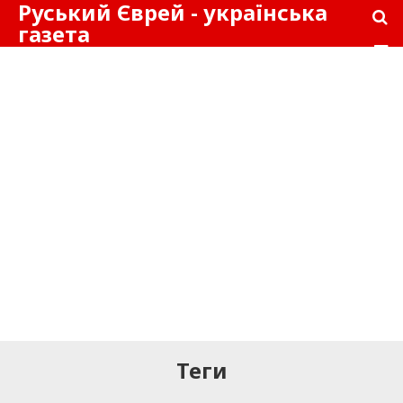
Руський Єврей - українська
газета
Теги