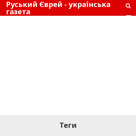
Руський Єврей - українська
газета
Теги