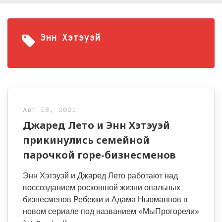
Энн Хэтэуэй
Авг 18, 2021
Джаред Лето и Энн Хэтэуэй
прикинулись семейной
парочкой горе-бизнесменов
Энн Хэтэуэй и Джаред Лето работают над
воссозданием роскошной жизни опальных
бизнесменов Ребекки и Адама Ньюманнов в
новом сериале под названием «МыПрогорели»