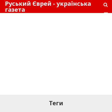
Руський Єврей - українська
газета
Теги