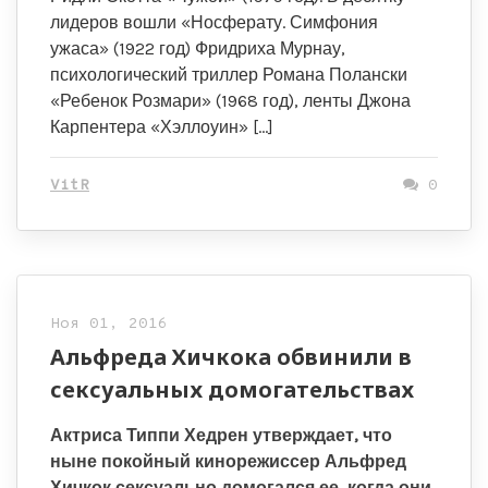
лидеров вошли «Носферату. Симфония
ужаса» (1922 год) Фридриха Мурнау,
психологический триллер Романа Полански
«Ребенок Розмари» (1968 год), ленты Джона
Карпентера «Хэллоуин» […]
VitR
0
Ноя 01, 2016
Альфреда Хичкока обвинили в
сексуальных домогательствах
Актриса Типпи Хедрен утверждает, что
ныне покойный кинорежиссер Альфред
Хичкок сексуально домогался ее, когда они