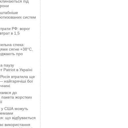
ахлинаються під
орони
сштабніше
ботизованих систем
трати РФ: ворог
втрат в 1,5
сильна спека:
ями сягне +38°C,
еджають про
а паузу
 Patriot в Україні
 Росія втратила ще
— найгарячіші бої
ччині
зився до
 пакета жорстких
ії
ці у США можуть
блемами
я: що відбувається
ає використання