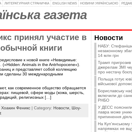
А
ЛИТЕРАТУРНАЯ СТРАНИЧКА
ENGLISH NEWS
НОВИНИ УКРАЇНСЬКОЮ
РЕДА
їнська газета
кс принял участие в
Новости
еобычной книги
НАБУ: Стефаніши
незаконному зба
14 млн грн
редисловие к новой книге «Невидимые:
Трамп пригрозив
(«Hidden: Animals in the Antrhopocene»).
джерелам ЗМІ че
траниц и представляет собой коллекцию
про нестачу боєп
ли сделаны 30 международными
Польща готує юві
військової допомо
ают, как современное общество обращается
Бориславську на
ерах: пищевой, сфере моды (кожа, шерсть,
включили до санк
 традиций, религиозных […]
РНБО
У ДЕСС пояснили,
:
Хоакин Феникс
| Category:
Новости,
Шоу-
лавра може уникн
t
припинення діяль
На Куп'янському
напрямках не вщу