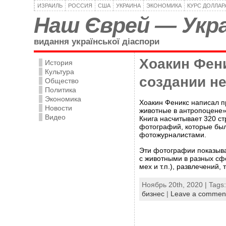
ИЗРАИЛЬ
РОССИЯ
США
УКРАИНА
ЭКОНОМИКА
КУРС ДОЛЛАР
Наш Єврей — Укра
видання української діаспори
Хоакин Фени
История
Культура
создании н
Общество
Политика
Экономика
Хоакин Феникс написал п
Новости
животные в антропоцене». 
Видео
Книга насчитывает 320 с
фотографий, которые бы
фотожурналистами.
Эти фотографии показыв
с животными в разных сф
мех и т.п.), развлечений,
Ноябрь 20th, 2020 | Tags
бизнес
|
Leave a commen