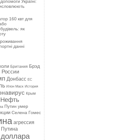
 допомоги Україні:
висловлюють
тор 160 квт для
або
будівель: як
оту
проживання
портні данні
жоли
Брэд
Британия
 России
мп
Донбасс
ЕС
ль
Илон Маск
История
онавирус
Крым
Нефть
Путин умер
ва
кции
Селена Гомес
ина
агрессия
 Путина
 доллара