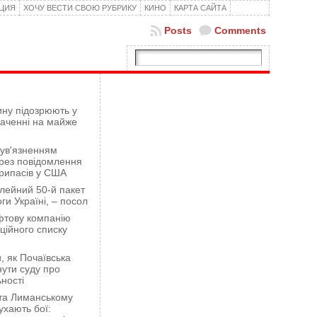
КЦИЯ
ХОЧУ ВЕСТИ СВОЮ РУБРИКУ
КИНО
КАРТА САЙТА
Posts
Comments
ну підозрюють у
гаченні на майже
 ув'язненням
рез повідомлення
рипасів у США
лейний 50-й пакет
ги Україні, – посол
фтову компанію
ційного списку
 як Почаївська
ути суду про
ності
 та Лиманському
хають бої: