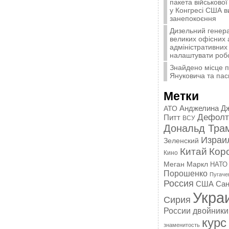
пакета військової
у Конгресі США 
занепокоєння
Дизельний генера
великих офісних 
адміністративних 
налаштувати роб
Знайдено місце 
Януковича та пас
Метки
Анджелина Д
АТО
Дефолт
Питт
ВСУ
Дональд Тра
Израи
Зеленский
Китай
Кор
Кино
Меган Маркл
НАТО
Порошенко
Пугаче
Россия
США
Сан
Укра
Сирия
России
двойники
курс
знаменитость