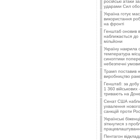
російські атаки з
ударами Сил об
Україна готує ма
використання ро
на фронті
Генштаб оновив в
наближається до 
мільйони
Україну накрила 
температура місц
синоптики попер
небезпечні умови
Трамп поставив н
виробництво ракет
Генштаб: за добу
1 360 військових 
тривають на Доне
Сенат США набли
ухвалення нового
санкцій проти Рос
Українські біжен
зіткнутися з про
працевлаштуванн
Пентагон відклад