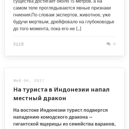
существа достигает около 15 метров, а на
самом теле проглядываются явные признаки
гниения.По словам экспертов, животное, уже
будучи мертвым, дрейфовало на глубоководье
до того момента, пока его не […]
VitR
0
Май 04, 2017
На туриста в Индонезии напал
местный дракон
На востоке Индонезии турист подвергся
нападению комодского дракона —
гигантской ящерицы из семейства варанов,