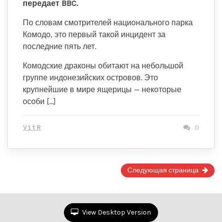
передает BBC.
По словам смотрителей национального парка
Комодо, это первый такой инцидент за
последние пять лет.
Комодские драконы обитают на небольшой
группе индонезийских островов. Это
крупнейшие в мире ящерицы — некоторые
особи […]
VitR
0
Страница
Следующая страница
1
of
2
View Desktop Version