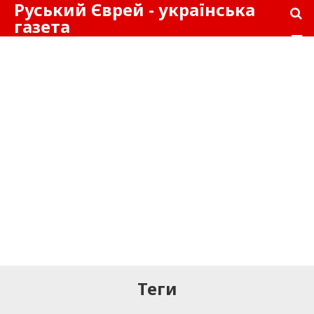
Руський Єврей - українська
газета
Теги