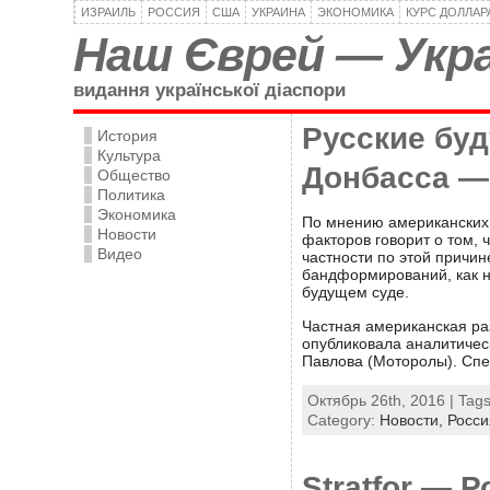
ИЗРАИЛЬ
РОССИЯ
США
УКРАИНА
ЭКОНОМИКА
КУРС ДОЛЛАР
Наш Єврей — Укра
видання української діаспори
Русские буд
История
Культура
Донбасса — 
Общество
Политика
Экономика
По мнению американских 
Новости
факторов говорит о том, 
Видео
частности по этой причи
бандформирований, как н
будущем суде.
Частная американская ра
опубликовала аналитичес
Павлова (Моторолы). Спе
Октябрь 26th, 2016 | Tag
Category:
Новости,
Росси
Stratfor — 