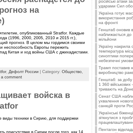
російські атаки з
ударами Сил об
прогноз на
Україна готує ма
використання ро
)
на фронті
Генштаб оновив в
ятилетие, опубликованный Stratfor. Каждые
наближається до 
ода (1996, 2000, 2005, 2010 и 2015 гг.),
мільйони
зящий прогноз. В целом мы гордимся своими
Україну накрила 
и неспособность Европы пережить
температура місц
спад Китая и ход войны США с джихадистами.
синоптики попер
небезпечні умови
Трамп поставив н
tfor
,
Дефолт России
| Category:
Общество,
виробництво ракет
 a comment
Генштаб: за добу
1 360 військових 
тривають на Доне
ащивает войска в
Сенат США набли
ухвалення нового
atfor
санкцій проти Рос
Українські біжен
зіткнутися з про
 виды техники в Сирию, для поддержки
працевлаштуванн
Пентагон відклад
ть присутствие в Сирии после того, как 14