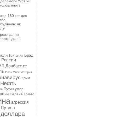
 допомоги Україні:
висловлюють
тор 160 квт для
або
будівель: як
оту
проживання
портні данні
жоли
Брэд
Британия
 России
мп
Донбасс
ЕС
ль
Илон Маск
История
онавирус
Крым
Нефть
Путин умер
ва
кции
Селена Гомес
ина
агрессия
 Путина
 доллара