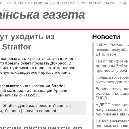
А
ЛИТЕРАТУРНАЯ СТРАНИЧКА
ENGLISH NEWS
НОВИНИ УКРАЇНСЬКОЮ
РЕДА
їнська газета
ут уходить из
Новости
Stratfor
НАБУ: Стефаніши
незаконному зба
14 млн грн
военных аналитиков, достаточно много
Трамп пригрозив
что Кремль будет покидать Донбасс. В
джерелам ЗМІ че
не идет утилизация полевых командиров
про нестачу боєп
енужных свидетелей преступлений в
Польща готує юві
військової допомо
зведывательная компания Stratfor
Бориславську на
кий материал о ликвидации Арсения
включили до санк
циалисты считают, […]
РНБО
У ДЕСС пояснили,
s:
Stratfor
,
Донбасс
,
новости Украины
|
лавра може уникн
я,
Украина
|
Leave a comment
припинення діяль
На Куп'янському
напрямках не вщу
Россия распадется до