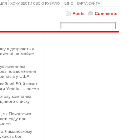
КЦИЯ
ХОЧУ ВЕСТИ СВОЮ РУБРИКУ
КИНО
КАРТА САЙТА
Posts
Comments
ну підозрюють у
гаченні на майже
 ув'язненням
рез повідомлення
рипасів у США
лейний 50-й пакет
ги Україні, – посол
фтову компанію
ційного списку
 як Почаївська
ути суду про
ності
 та Лиманському
хають бої: