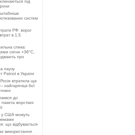
ахлинаються під
орони
сштабніше
ботизованих систем
трати РФ: ворог
втрат в 1,5
сильна спека:
ями сягне +38°C,
еджають про
а паузу
 Patriot в Україні
 Росія втратила ще
— найгарячіші бої
ччині
зився до
 пакета жорстких
ії
ці у США можуть
блемами
я: що відбувається
ає використання