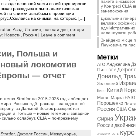
пакета військової
 выводе основной части своей группировки
у Конгресі США 
анская разведывательно-аналитическая
занепокоєння
лкой на снимки авиабазы в провинции
Дизельний генера
артус.Ссылаясь на снимки, на которых, […]
великих офісних 
адміністративних 
ratfor
,
Асад
,
Латакия
,
новости дня
,
потери
налаштувати роб
y:
Новости,
Россия
|
Leave a comment
Знайдено місце 
Януковича та пас
сии, Польша и
Метки
к новый локомотив
Анджелина Д
АТО
Дефолт
Питт
ВСУ
Европы — отчет
Дональд Тра
Израи
Зеленский
Китай
Кор
Кино
Меган Маркл
НАТО
ентства Stratfor на 2015-2025 годы обещает
Порошенко
мира. Россию ждёт распад – западные её
Пугаче
 Европу, за Дальний Восток развернётся
Россия
США
Сан
Турция и Польша – новые гегемоны западной
Укра
Сирия
– сильно ослабнут, США – по-прежнему
России
двойники
курс
:
Stratfor
,
Дефолт России
,
Междуморье
,
знаменитость