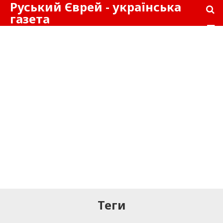
Руський Єврей - українська
газета
Теги